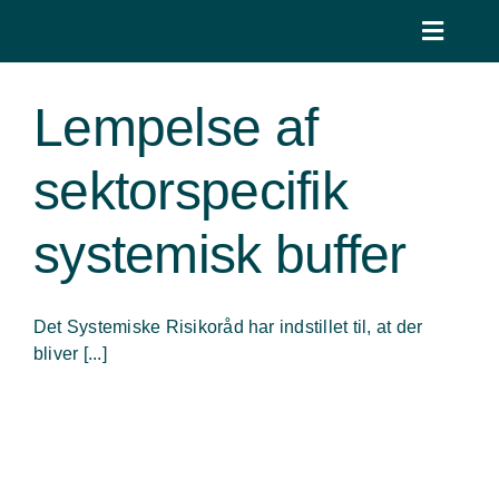
Skip
to
Toggle
content
Naviga
VI SKABER VÆRDI
Lempelse af
Hvem vi er
sektorspecifik
Job
systemisk buffer
Blog
Det Systemiske Risikoråd har indstillet til, at der
Kontakt
bliver [...]