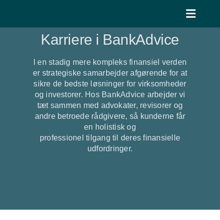
Skip
to
Toggle
content
Naviga
Karriere i BankAdvice
VI SKABER VÆRDI
I en stadig mere kompleks finansiel verden
Hvem vi er
er strategiske samarbejder afgørende for at
sikre de bedste løsninger for virksomheder
og investorer. Hos BankAdvice arbejder vi
Job
tæt sammen med advokater, revisorer og
andre betroede rådgivere, så kunderne får
Blog
en holistisk og
professionel tilgang til deres finansielle
udfordringer.
Kontakt