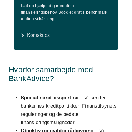
Lad os hjælpe dig med dine
finansieringsbehov Book et gratis benchmark
af dine vilkår idag
Kontakt os
Hvorfor samarbejde med
BankAdvice?
Specialiseret ekspertise
– Vi kender
bankernes kreditpolitikker, Finanstilsynets
reguleringer og de bedste
finansieringsmuligheder.
Objektiv og uvildig rådgivning
– Vi